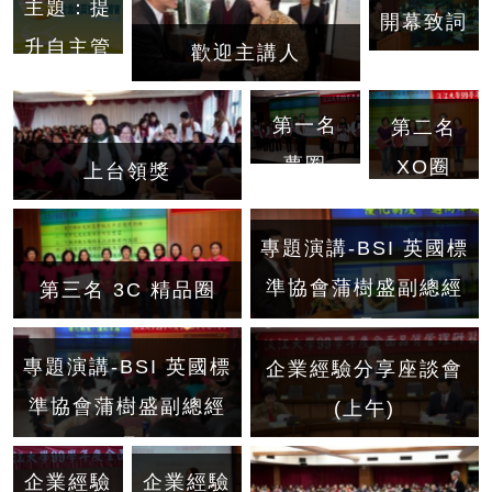
主題：提
開幕致詞
升自主管
歡迎主講人
理意識，
第一名
確保品質
第二名
夢圈
系統運作
XO圈
上台領獎
專題演講-BSI 英國標
準協會蒲樹盛副總經
第三名 3C 精品圈
理
專題演講-BSI 英國標
企業經驗分享座談會
準協會蒲樹盛副總經
(上午)
理
企業經驗
企業經驗