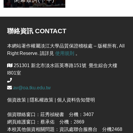
聯絡資訊 CONTACT
本網站著作權屬淡江大學品質保證稽核處 – 版權所有, All
Right Reserve. 請詳見
使用規則
。
251301 新北市淡水區英專路151號 覺生綜合大樓
I801室
av@oa.tku.edu.tw
個資政策 | 隱私權政策 | 個人資料告知聲明
個資聯絡窗口：莊秀禎秘書 分機：3407
網頁維護窗口：蔡承佑 分機：2869
本校其他個資相關問題：資訊處聯合服務台 分機2468