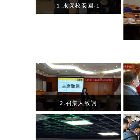
1.永保校安圈-1
2.召集人致詞