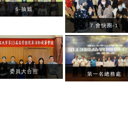
6-抽籤
7.會快圈-1
委員大合照
第一名總務處