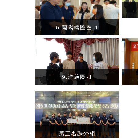
6.蘭陽轉圈圈-1
9.洋蔥圈-1
第三名課外組