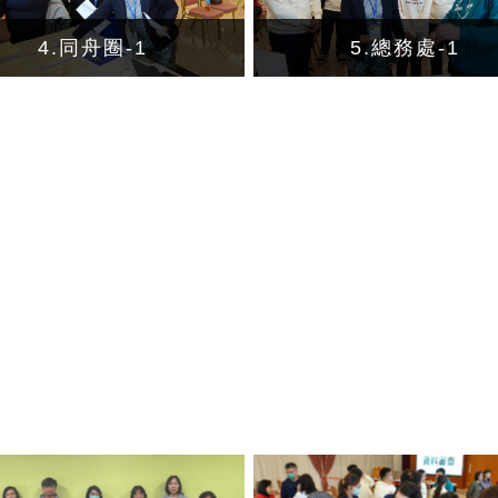
4.同舟圈-1
5.總務處-1