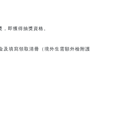
獎，即獲得抽獎資格。
獎金及填寫領取清冊（境外生需額外檢附護