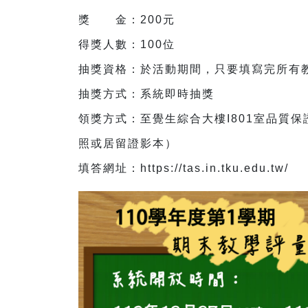
獎 金：200元
得獎人數：100位
抽獎資格：於活動期間，只要填寫完所有
抽獎方式：系統即時抽獎
領獎方式：至覺生綜合大樓I801室品質
照或居留證影本）
填答網址：https://tas.in.tku.edu.tw/