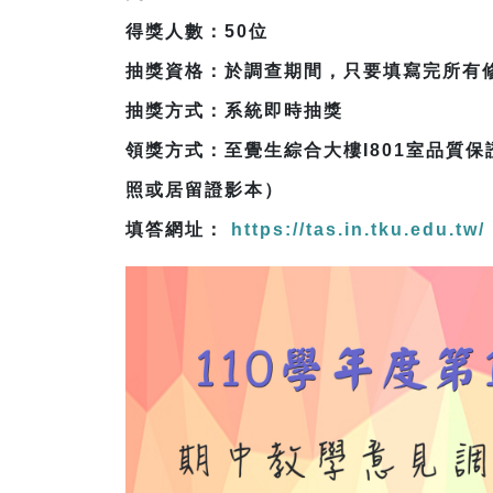
得獎人數：50位
抽獎資格：於調查期間，只要填寫完所有
抽獎方式：系統即時抽獎
領獎方式：至覺生綜合大樓I801室品質
照或居留證影本）
填答網址：
https://tas.in.tku.edu.tw/