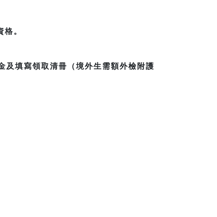
資格。
獎金及填寫領取清冊（境外生需額外檢附護