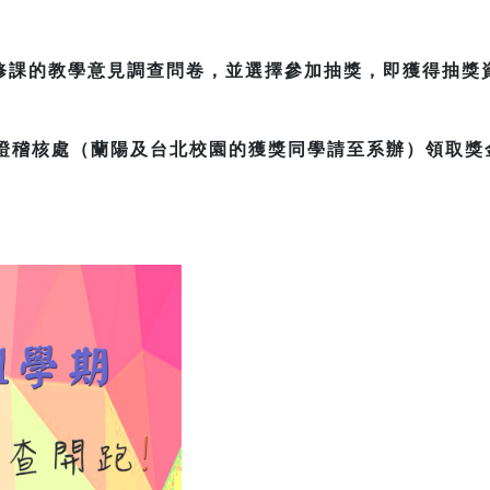
修課的教學意見調查問卷，並選擇參加抽獎，即獲得抽獎
保證稽核處（蘭陽及台北校園的獲獎同學請至系辦）領取