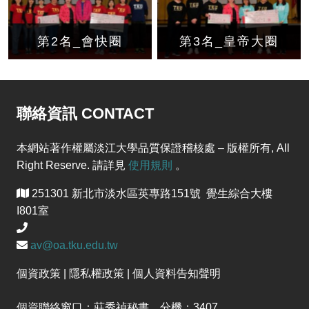
第2名_會快圈
第3名_皇帝大圈
聯絡資訊 CONTACT
本網站著作權屬淡江大學品質保證稽核處 – 版權所有, All
Right Reserve. 請詳見
使用規則
。
251301 新北市淡水區英專路151號 覺生綜合大樓
I801室
av@oa.tku.edu.tw
個資政策 | 隱私權政策 | 個人資料告知聲明
個資聯絡窗口：莊秀禎秘書 分機：3407