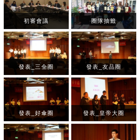
初審會議
圈隊抽籤
發表_三全圈
發表_友品圈
發表_好傘圈
發表_皇帝大圈