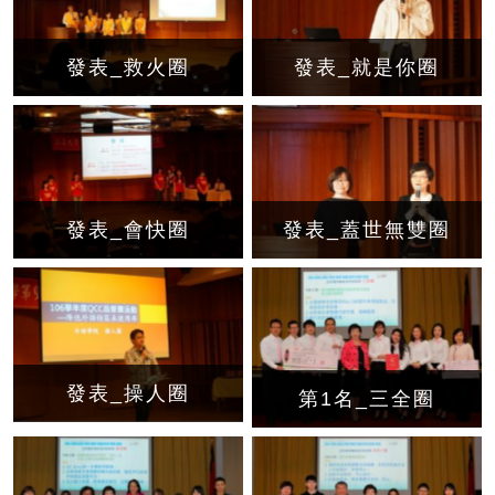
發表_救火圈
發表_就是你圈
發表_會快圈
發表_蓋世無雙圈
發表_操人圈
第1名_三全圈