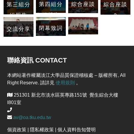
第四組分
綜合座談
第三組分
綜合座談
組報告
1
組報告
2
閉幕致詞
交流分享
聯絡資訊 CONTACT
本網站著作權屬淡江大學品質保證稽核處 – 版權所有, All
Right Reserve. 請詳見
使用規則
。
251301 新北市淡水區英專路151號 覺生綜合大樓
I801室
av@oa.tku.edu.tw
個資政策 | 隱私權政策 | 個人資料告知聲明