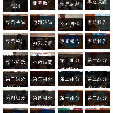
專題演講
開幕致詞
全員參與
報到
一1
專題演講
專題演講
專題報告
全神貫注
一2
二
一1
專題報告
專題報告
專題報告
熱烈反應
二2
二1
一2
第一組分
第一組分
專心聆聽
茶敘時間
組討論2
組討論1
第二組分
第三組分
第二組分
第三組分
組討論2
組討論1
組討論1
組討論2
第四組分
第二組分
第一組分
第四組分
組討論1
組報告
組報告
組討論2