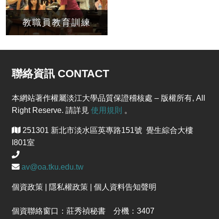
教職員教育訓練
聯絡資訊 CONTACT
本網站著作權屬淡江大學品質保證稽核處 – 版權所有, All
Right Reserve. 請詳見
使用規則
。
251301 新北市淡水區英專路151號 覺生綜合大樓
I801室
av@oa.tku.edu.tw
個資政策 | 隱私權政策 | 個人資料告知聲明
個資聯絡窗口：莊秀禎秘書 分機：3407