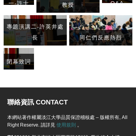
Q&A
一-許士
教授
軍講座教
授
專題演講二-許英井處
長
同仁們反應熱烈
閉幕致詞
聯絡資訊 CONTACT
本網站著作權屬淡江大學品質保證稽核處 – 版權所有, All
Right Reserve. 請詳見
使用規則
。