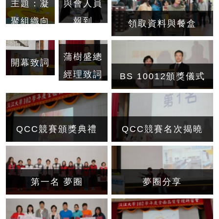
與會人員
主題：凝
報到
聚組織向
領取資料與餐盒
心力，激
發創新品
蒲樹盛總
開幕致詞
質服務
經理致詞
BS 10012頒獎儀式
QCC競賽頒獎典禮
QCC競賽名次揭曉
第一名 夢圈
夢圈分享