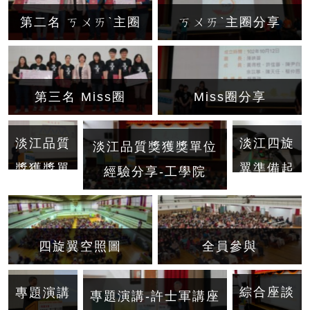
第二名 ㄎㄨㄞˋ主圈
ㄎㄨㄞˋ主圈分享
第三名 Miss圈
Miss圈分享
淡江品質
淡江四旋
淡江品質獎獲獎單位
獎獲獎單
翼準備起
經驗分享-工學院
位經驗分
飛
享-工學
院
四旋翼空照圖
全員參與
綜合座談
專題演講
專題演講-許士軍講座