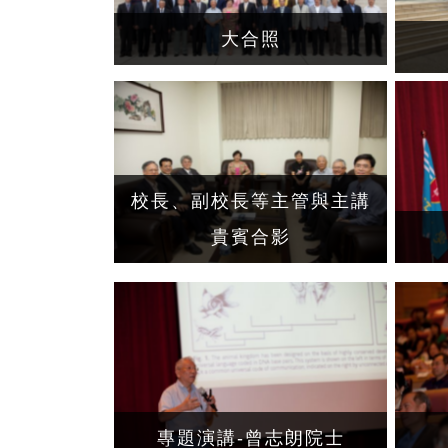
大合照
校長、副校長等主管與主講
貴賓合影
專題演講-曾志朗院士