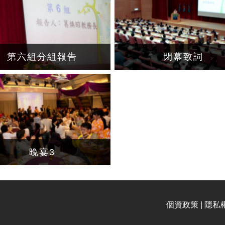
第六組分組報告
閉幕致詞
晚宴3
個資政策 | 隱私