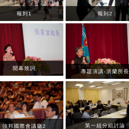
報到1
報到2
開幕致詞
專題演講-洪蘭所
第一組分組討論
強邦國際會議廳2