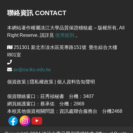
聯絡資訊 CONTACT
本網站著作權屬淡江大學品質保證稽核處 – 版權所有, All
Right Reserve. 請詳見
使用規則
。
251301 新北市淡水區英專路151號 覺生綜合大樓
I801室
av@oa.tku.edu.tw
個資政策 | 隱私權政策 | 個人資料告知聲明
個資聯絡窗口：莊秀禎秘書 分機：3407
網頁維護窗口：蔡承佑 分機：2869
本校其他個資相關問題：資訊處聯合服務台 分機2468