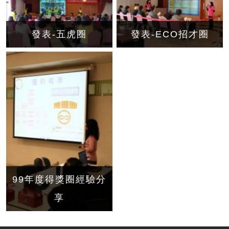
發表-五虎圈
發表-ECO招才圈
99年度得獎圈經驗分
享