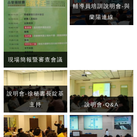
輔導員培訓說明會-與
蘭陽連線
現場簡報暨審查會議
說明會-徐秘書長錠基
主持
說明會-Q&A