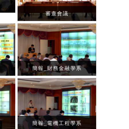
審查會議
簡報_財務金融學系
系
簡報_電機工程學系