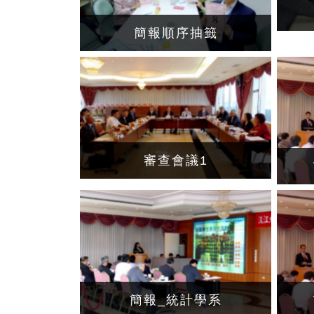
簡報順序抽籤
審查會議1
簡報_統計學系