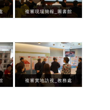
處
複審現場簡報_圖書館
館
複審實地訪視_教務處