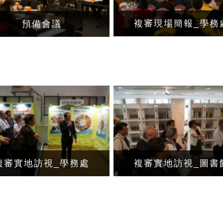
複審現場簡報_學務
預備會議
複審實地訪視_學務處
複審實地訪視_圖書