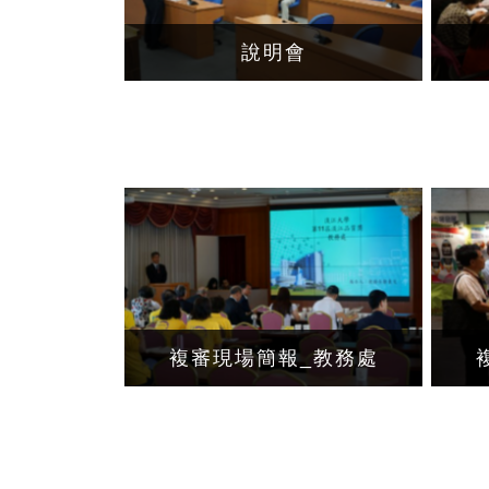
說明會
複審現場簡報_教務處