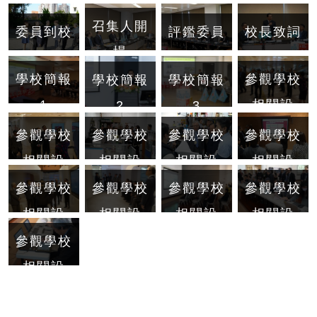
召集人開
委員到校
評鑑委員
校長致詞
場
學校簡報
參觀學校
學校簡報
學校簡報
1
相關設
2
3
施-覺生
參觀學校
參觀學校
參觀學校
參觀學校
紀念圖書
相關設
相關設
相關設
相關設
館1
施-覺生
施-視障
施-視障
施-AI創
參觀學校
參觀學校
參觀學校
參觀學校
紀念圖書
資源中心
資源中心
智學院1
相關設
相關設
相關設
相關設
館2
1
2
施-AI創
施-AI創
施-文錙
施-文錙
參觀學校
智學院2
智學院3
藝術中心
藝術中心
相關設
1
2
施-文錙