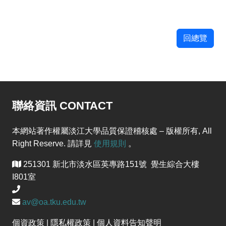
藝術中心
3
回總覽
聯絡資訊 CONTACT
本網站著作權屬淡江大學品質保證稽核處 – 版權所有, All
Right Reserve. 請詳見
使用規則
。
251301 新北市淡水區英專路151號 覺生綜合大樓
I801室
av@oa.tku.edu.tw
個資政策 | 隱私權政策 | 個人資料告知聲明