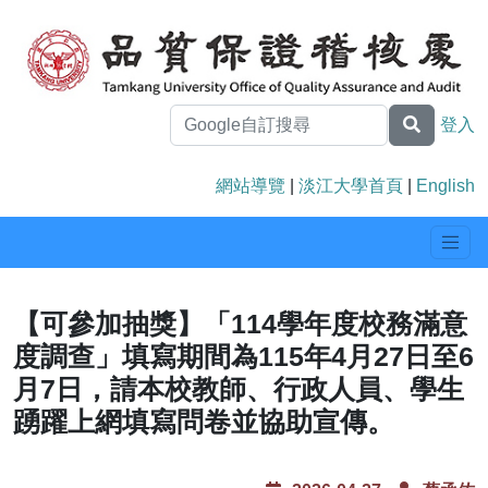
登入
網站導覽
|
淡江大學首頁
|
English
【可參加抽獎】「114學年度校務滿意
度調查」填寫期間為115年4月27日至6
月7日，請本校教師、行政人員、學生
踴躍上網填寫問卷並協助宣傳。