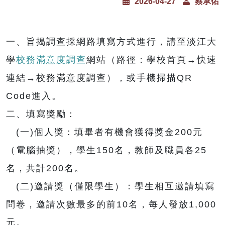
2026-04-27
蔡承佑
一、旨揭調查採網路填寫方式進行，請至淡江大
學
校務滿意度調查
網站（路徑：學校首頁→快速
連結→校務滿意度調查），或手機掃描QR
Code進入。
二、填寫獎勵：
(一)個人獎：填畢者有機會獲得獎金200元
（電腦抽獎），學生150名，教師及職員各25
名，共計200名。
(二)邀請獎（僅限學生）：學生相互邀請填寫
問卷，邀請次數最多的前10名，每人發放1,000
元。